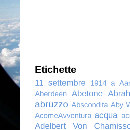
Etichette
11 settembre
1914
a
Aar
Abetone
Abra
Aberdeen
abruzzo
Abscondita
Aby 
acqua
AcomeAvventura
ac
Adelbert Von Chamiss