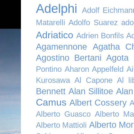
Adelphi
Adolf Eichman
Matarelli
Adolfo Suarez
ado
Adriatico
Adrien Bonfils
A
Agamennone
Agatha Ch
Agostino Bertani
Agota K
Pontino
Aharon Appelfeld
Ai
Kurosawa
Al Capone
Al li
Bennett
Alan Sillitoe
Alan
Camus
Albert Cossery
A
Alberto Guasco
Alberto Ma
Alberto Mor
Alberto Mattioli