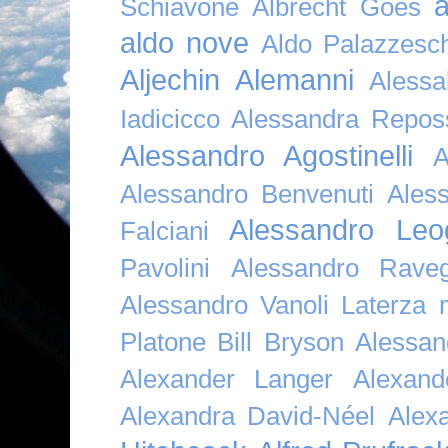
a
Schiavone
Albrecht Goes
aldo nove
Aldo Palazzesch
Aljechin
Alemanni
Alessa
Iadicicco
Alessandra Repos
Alessandro Agostinelli
A
Alessandro Benvenuti
Ales
Alessandro Leo
Falciani
Pavolini
Alessandro Raveg
Alessandro Vanoli Laterza
Platone Bill Bryson
Alessan
Alexander Langer
Alexan
Alexandra David-Néel
Alex