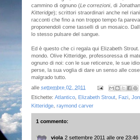
cammino di ognuno (
Le correzioni
, di Jonath
Kitteridge
); scrittori straordinari anche nel ria
racconti che fino a non troppo tempo fa parev
proponendoli come tasselli di un mosaico. Dall'u
lo stesso pulsare del sangue.
Ed è questo che ci regala qui Elizabeth Strout.
mondo. Olive Kitteridge, professoressa di mat
ognuno di noi: con le sue reticenze, le sue idi
perse, la sua voglia di dare un senso alle cose
malgrado tutto.
alle
settembre 02, 2011
Etichette:
Atlantico
,
Elizabeth Strout
,
Fazi
,
Jon
Kitteridge
,
raymond carver
1 commento:
viola
2 settembre 2011 alle ore 23:46