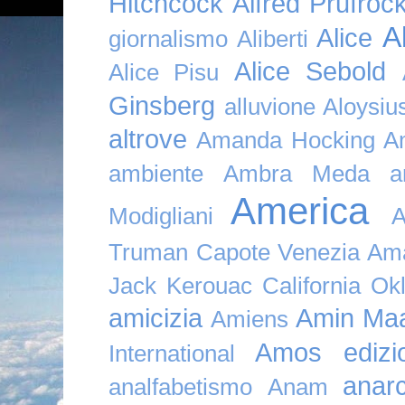
Hitchcock
Alfred Prufroc
A
Alice
giornalismo
Aliberti
Alice Sebold
Alice Pisu
Ginsberg
alluvione
Aloysi
altrove
Amanda Hocking
A
ambiente
Ambra Meda
a
America
Modigliani
A
Truman Capote Venezia Amaz
Jack Kerouac California O
amicizia
Amin Maa
Amiens
Amos edizio
International
anar
analfabetismo
Anam