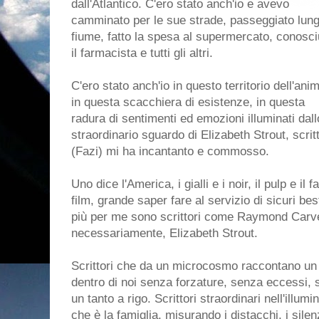
dall'Atlantico. C'ero stato anch'io e avevo
camminato per le sue strade, passeggiato lung
fiume, fatto la spesa al supermercato, conosci
il farmacista e tutti gli altri.
C'ero stato anch'io in questo territorio dell'ani
in questa scacchiera di esistenze, in questa
radura di sentimenti ed emozioni illuminati dall
straordinario sguardo di Elizabeth Strout, scri
(Fazi) mi ha incantanto e commosso.
Uno dice l'America, i gialli e i noir, il pulp e il 
film, grande saper fare al servizio di sicuri be
più per me sono scrittori come Raymond Carve
necessariamente, Elizabeth Strout.
Scrittori che da un microcosmo raccontano u
dentro di noi senza forzature, senza eccessi, 
un tanto a rigo. Scrittori straordinari nell'illumi
che è la famiglia, misurando i distacchi, i silen