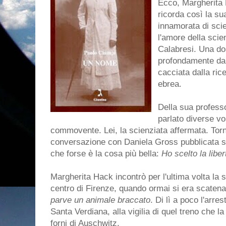
Ecco, Margherita 
ricorda così la su
innamorata di sci
l'amore della sci
Calabresi. Una do
profondamente dal
cacciata dalla ri
ebrea.
Della sua profess
parlato diverse vo
commovente. Lei, la scienziata affermata. Torn
conversazione con Daniela Gross pubblicata 
che forse è la cosa più bella:
Ho scelto la libe
Margherita Hack incontrò per l'ultima volta la 
centro di Firenze, quando ormai si era scatena
parve un animale braccato
. Di lì a poco l'arre
Santa Verdiana, alla vigilia di quel treno che 
forni di Auschwitz.