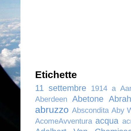
Etichette
11 settembre
1914
a
Aar
Abetone
Abra
Aberdeen
abruzzo
Abscondita
Aby 
acqua
AcomeAvventura
ac