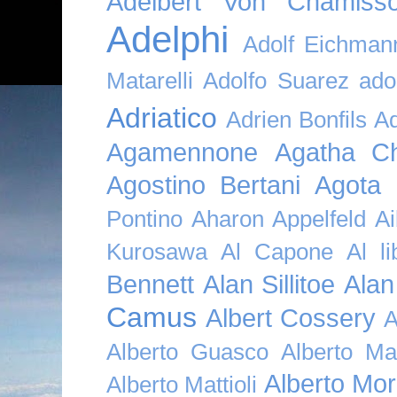
Adelbert Von Chamiss
Adelphi
Adolf Eichman
Matarelli
Adolfo Suarez
ado
Adriatico
Adrien Bonfils
A
Agamennone
Agatha Ch
Agostino Bertani
Agota K
Pontino
Aharon Appelfeld
Ai
Kurosawa
Al Capone
Al li
Bennett
Alan Sillitoe
Alan
Camus
Albert Cossery
A
Alberto Guasco
Alberto Ma
Alberto Mor
Alberto Mattioli