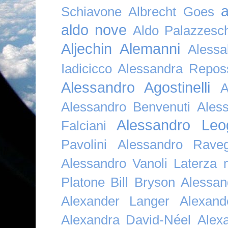
a
Schiavone
Albrecht Goes
aldo nove
Aldo Palazzesch
Aljechin
Alemanni
Alessa
Iadicicco
Alessandra Repos
Alessandro Agostinelli
A
Alessandro Benvenuti
Ales
Alessandro Leo
Falciani
Pavolini
Alessandro Raveg
Alessandro Vanoli Laterza
Platone Bill Bryson
Alessan
Alexander Langer
Alexan
Alexandra David-Néel
Alex