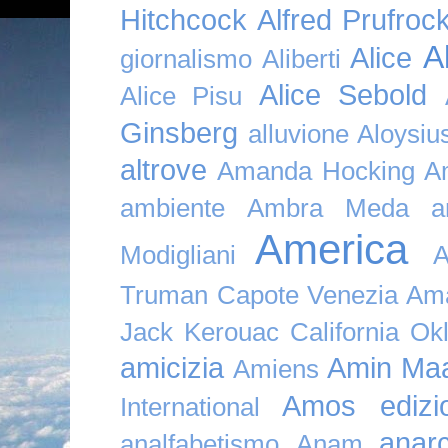
Hitchcock
Alfred Prufroc
A
Alice
giornalismo
Aliberti
Alice Sebold
Alice Pisu
Ginsberg
alluvione
Aloysi
altrove
Amanda Hocking
A
ambiente
Ambra Meda
a
America
Modigliani
A
Truman Capote Venezia Amaz
Jack Kerouac California O
amicizia
Amin Maa
Amiens
Amos edizio
International
anar
analfabetismo
Anam