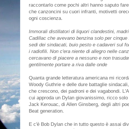
raccontarlo come pochi altri hanno saputo fare. 
che canzoncini su cuori infranti, motivetti orecc
ogni coscienza.
Immorali distillatori di liquori clandestini, madri
Cadillac che avevano benzina solo per cinque mi
sedi dei sindacati, buio pesto e cadaveri sul f
i radiofili. Non c'era niente di allegro nelle ca
cercavano di piacere a nessuno e non trasuda
gentilmente portare a riva dalle onde
Quanta grande letteratura americana mi ricorda
Woody Guthrie e delle dure battaglie sindacali, 
che crescono, dei padroni e dei vagabondi. L'
cui approda un Dylan giovanissimo, ricco solo 
Jack Kerouac, di Allen Ginsberg, degli altri poet
Beat generation.
E c'è Bob Dylan che in tutto questo è assai div