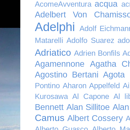
acqua
AcomeAvventura
ac
Adelbert Von Chamiss
Adelphi
Adolf Eichman
Matarelli
Adolfo Suarez
ado
Adriatico
Adrien Bonfils
A
Agamennone
Agatha Ch
Agostino Bertani
Agota K
Pontino
Aharon Appelfeld
Ai
Kurosawa
Al Capone
Al li
Bennett
Alan Sillitoe
Alan
Camus
Albert Cossery
A
Alberto Guasco
Alberto Ma