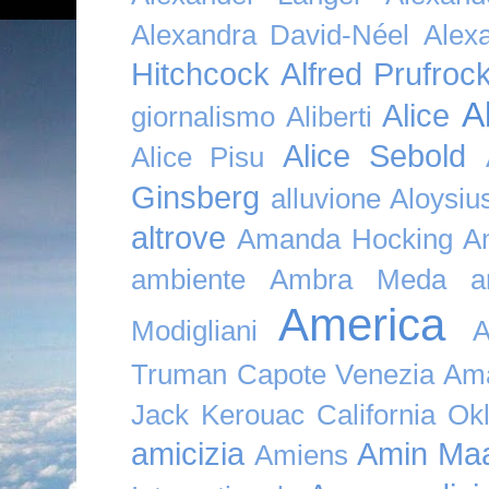
Alexandra David-Néel
Alex
Hitchcock
Alfred Prufroc
A
Alice
giornalismo
Aliberti
Alice Sebold
Alice Pisu
Ginsberg
alluvione
Aloysi
altrove
Amanda Hocking
A
ambiente
Ambra Meda
a
America
Modigliani
A
Truman Capote Venezia Amaz
Jack Kerouac California O
amicizia
Amin Maa
Amiens