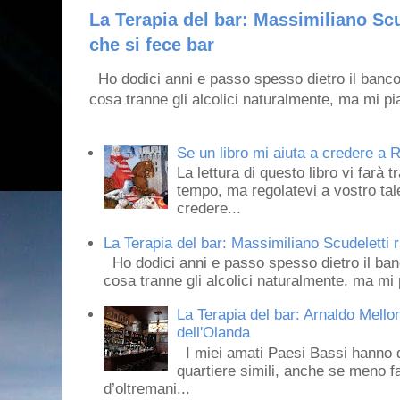
La Terapia del bar: Massimiliano Scu
che si fece bar
Ho dodici anni e passo spesso dietro il banco
cosa tranne gli alcolici naturalmente, ma mi pia
Se un libro mi aiuta a credere a R
La lettura di questo libro vi farà 
tempo, ma regolatevi a vostro tale
credere...
La Terapia del bar: Massimiliano Scudeletti r
Ho dodici anni e passo spesso dietro il ban
cosa tranne gli alcolici naturalmente, ma mi p
La Terapia del bar: Arnaldo Mello
dell'Olanda
I miei amati Paesi Bassi hanno dei 
quartiere simili, anche se meno f
d’oltremani...