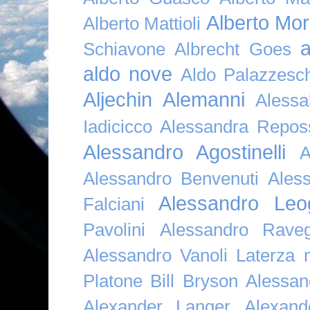
Alberto Mor
Alberto Mattioli
a
Schiavone
Albrecht Goes
aldo nove
Aldo Palazzesch
Aljechin
Alemanni
Alessa
Iadicicco
Alessandra Repos
Alessandro Agostinelli
A
Alessandro Benvenuti
Ales
Alessandro Leo
Falciani
Pavolini
Alessandro Raveg
Alessandro Vanoli Laterza
Platone Bill Bryson
Alessan
Alexander Langer
Alexan