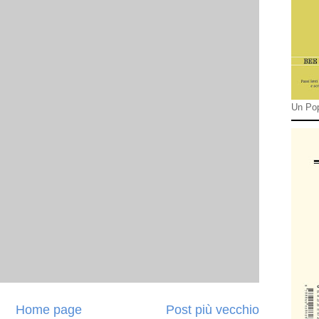
Un Pop
Home page
Post più vecchio