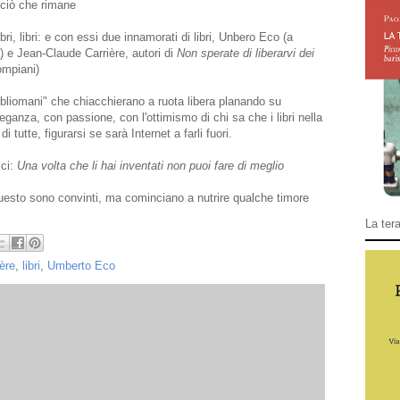
 ciò che rimane
libri, libri: e con essi due innamorati di libri, Unbero Eco (a
a) e Jean-Claude Carrière, autori di
Non sperate di liberarvi dei
mpiani)
bliomani" che chiacchierano a ruota libera planando su
eganza, con passione, con l'ottimismo di chi sa che i libri nella
 tutte, figurarsi se sarà Internet a farli fuori.
ici:
Una volta che li hai inventati non puoi fare di meglio
i questo sono convinti, ma cominciano a nutrire qualche timore
La tera
ère
,
libri
,
Umberto Eco