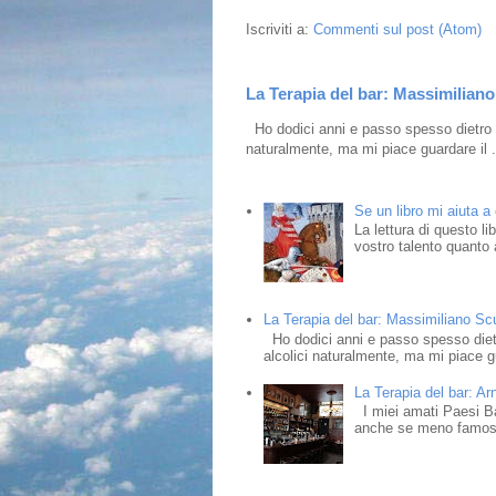
Iscriviti a:
Commenti sul post (Atom)
La Terapia del bar: Massimiliano 
Ho dodici anni e passo spesso dietro i
naturalmente, ma mi piace guardare il .
Se un libro mi aiuta a
La lettura di questo l
vostro talento quanto a
La Terapia del bar: Massimiliano Scud
Ho dodici anni e passo spesso dietr
alcolici naturalmente, ma mi piace gu
La Terapia del bar: Ar
I miei amati Paesi Bass
anche se meno famosi,