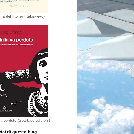
ia del ritorno (Italosvevo)
va perduto (Spartaco edizioni)
mici di questo blog