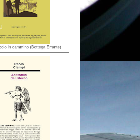
olo in cammino (Bottega Errante)