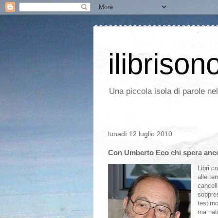
ilibrison
Una piccola isola di parole ne
lunedì 12 luglio 2010
Con Umberto Eco chi spera ancor
Libri c
alle te
cancell
soppres
testimo
ma natu