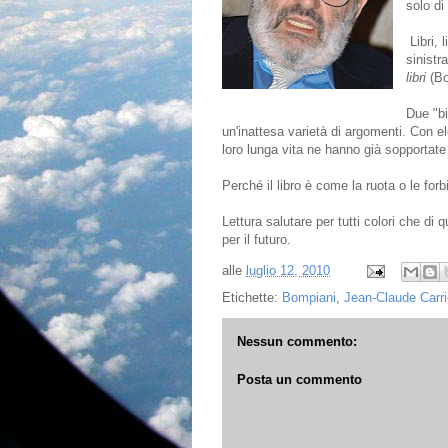
solo di
Libri, 
sinistr
libri
(Bo
Due "bi
un'inattesa varietà di argomenti. Con el
loro lunga vita ne hanno già sopportate di
Perché il libro è come la ruota o le forb
Lettura salutare per tutti colori che d
per il futuro.
alle
luglio 12, 2010
Etichette:
Bompiani
,
Jean-Claude Carri
Nessun commento:
Posta un commento