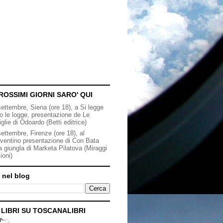
ROSSIMI GIORNI SARO' QUI
settembre, Siena (ore 18), a Si legge
to le logge, presentazione de Le
iglie di Odoardo (Betti editrice)
ettembre, Firenze (ore 18), al
ventino presentazione di Con Bata
a giungla di Marketa Pilatova (Miraggi
ioni)
 nel blog
I LIBRI SU TOSCANALIBRI