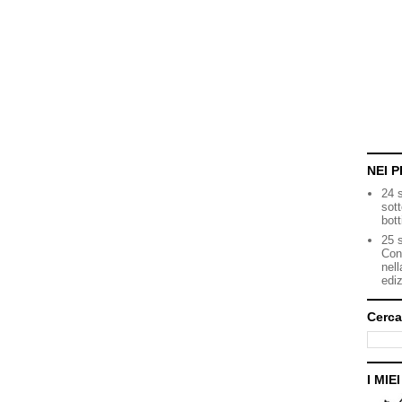
NEI P
24 
sot
bott
25 s
Con
nell
ediz
Cerca
I MIE